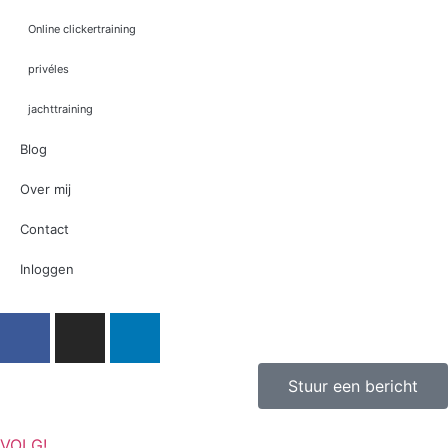
Online clickertraining
privéles
jachttraining
Blog
Over mij
Contact
Inloggen
Stuur een bericht
VOLG!